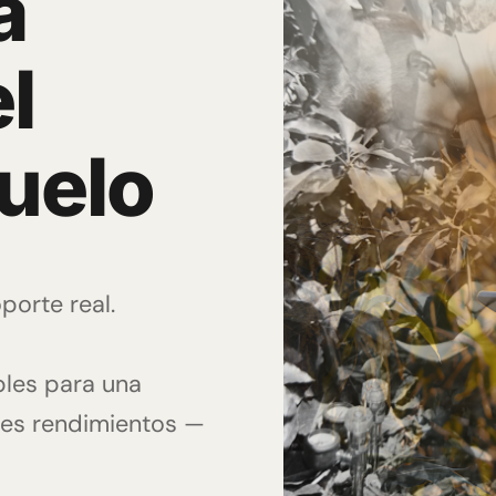
a
l
suelo
porte real.
bles para una
res rendimientos —